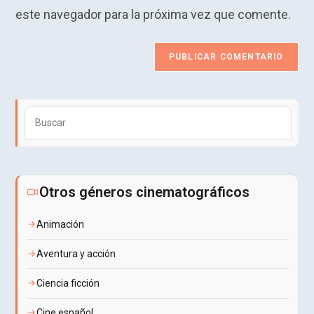
comentar
web
este navegador para la próxima vez que comente.
(opcional)
Puls
Esca
para
cerra
el
Otros géneros cinematográficos
pane
de
Animación
búsq
Aventura y acción
Ciencia ficción
Cine español