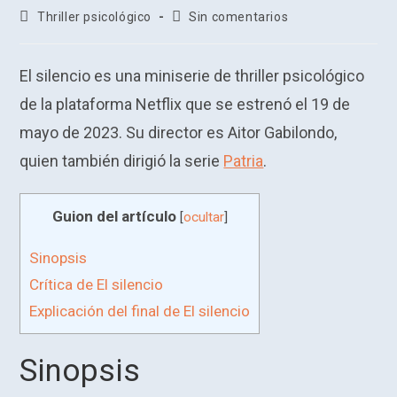
de
de
Categoría
Comentarios
Thriller psicológico
Sin comentarios
la
la
de
de
entrada:
entrada:
la
la
entrada:
entrada:
El silencio es una miniserie de thriller psicológico
de la plataforma Netflix que se estrenó el 19 de
mayo de 2023. Su director es Aitor Gabilondo,
quien también dirigió la serie
Patria
.
Guion del artículo
[
ocultar
]
Sinopsis
Crítica de El silencio
Explicación del final de El silencio
Sinopsis