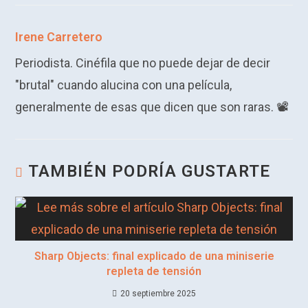
at
e
ke
ce
py
s
gr
dI
b
Li
Irene Carretero
A
a
n
o
n
Periodista. Cinéfila que no puede dejar de decir
p
m
o
k
"brutal" cuando alucina con una película,
p
k
generalmente de esas que dicen que son raras. 📽️​
TAMBIÉN PODRÍA GUSTARTE
Sharp Objects: final explicado de una miniserie
repleta de tensión
20 septiembre 2025