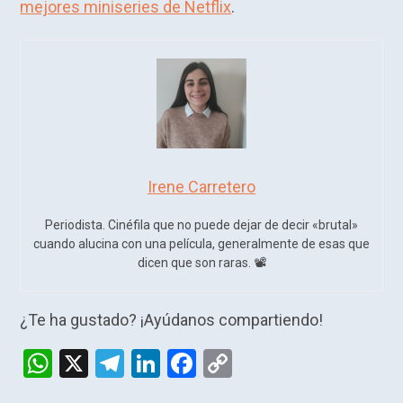
mejores miniseries de Netflix
.
Irene Carretero
Periodista. Cinéfila que no puede dejar de decir «brutal»
cuando alucina con una película, generalmente de esas que
dicen que son raras. 📽️​
¿Te ha gustado? ¡Ayúdanos compartiendo!
W
X
T
Li
F
C
h
el
n
a
o