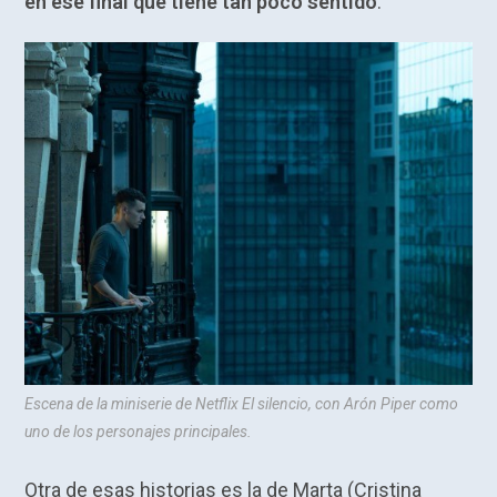
en ese final que tiene tan poco sentido
.
Escena de la miniserie de Netflix
El silencio
, con Arón Piper como
uno de los personajes principales.
Otra de esas historias es la de Marta (Cristina