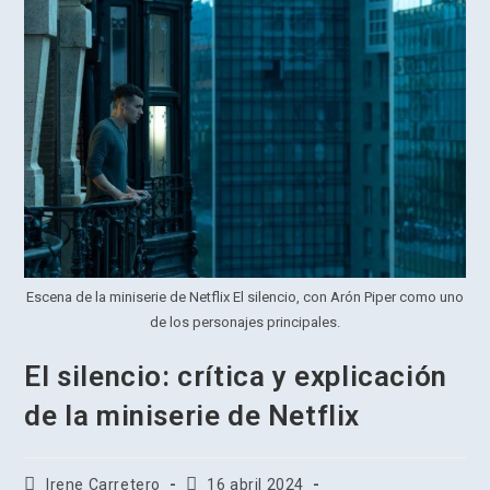
Escena de la miniserie de Netflix El silencio, con Arón Piper como uno
de los personajes principales.
El silencio: crítica y explicación
de la miniserie de Netflix
Autor
Publicación
Irene Carretero
16 abril 2024