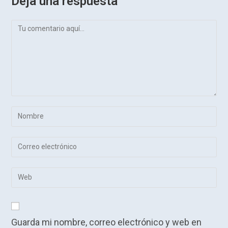
Deja una respuesta
Comentario
Introduce
tu
nombre
Introduce
o
tu
nombre
dirección
Introduce
de
de
la
usuario
correo
URL
para
electrónico
de
comentar
para
Guarda mi nombre, correo electrónico y web en
tu