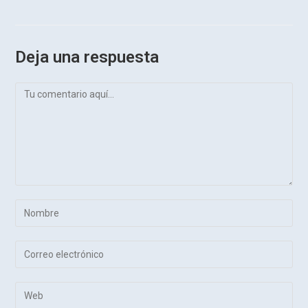
Deja una respuesta
Comentario
Introduce
tu
nombre
Introduce
o
tu
nombre
dirección
Introduce
de
de
la