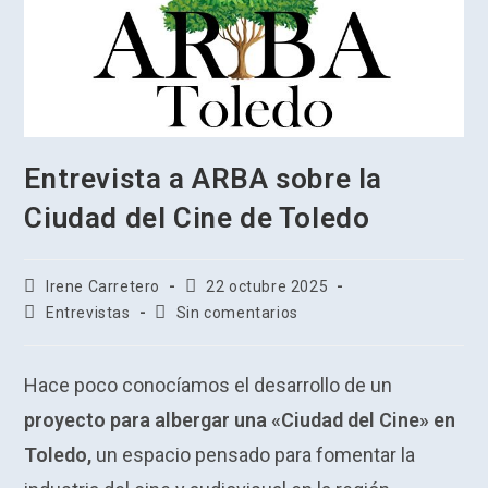
Entrevista a ARBA sobre la
Ciudad del Cine de Toledo
Autor
Publicación
Irene Carretero
22 octubre 2025
de
de
Categoría
Comentarios
Entrevistas
Sin comentarios
la
la
de
de
entrada:
entrada:
la
la
entrada:
entrada:
Hace poco conocíamos el desarrollo de un
proyecto para albergar una «Ciudad del Cine» en
Toledo,
un espacio pensado para fomentar la