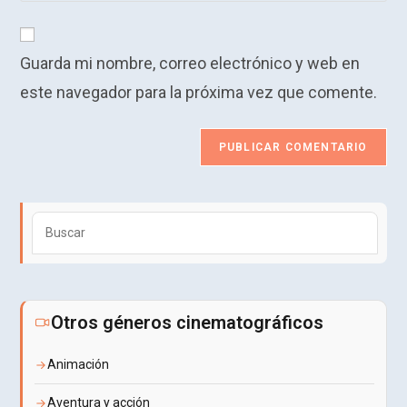
usuario
correo
URL
para
electrónico
de
comentar
para
Guarda mi nombre, correo electrónico y web en
tu
comentar
web
este navegador para la próxima vez que comente.
(opcional)
Puls
Esca
para
cerra
el
Otros géneros cinematográficos
pane
de
Animación
búsq
Aventura y acción