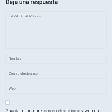
Deja una respuesta
Comentario
Introduce
tu
nombre
Introduce
o
tu
nombre
dirección
Introduce
de
de
la
usuario
correo
URL
para
electrónico
de
comentar
para
Guarda mi nombre, correo electrónico y web en
tu