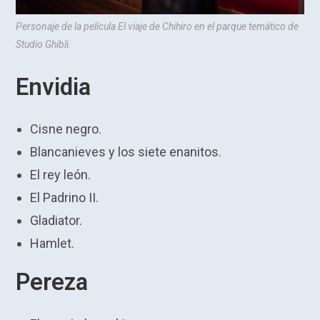
Personaje de la película
El viaje de Chihiro
en el parque temático de
Studio Ghibli.
Envidia
Cisne negro.
Blancanieves y los siete enanitos.
El rey león.
El Padrino II.
Gladiator.
Hamlet.
Pereza