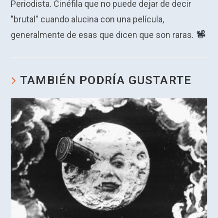
Periodista. Cinéfila que no puede dejar de decir
p
m
o
k
"brutal" cuando alucina con una película,
p
k
generalmente de esas que dicen que son raras.
TAMBIÉN PODRÍA GUSTARTE