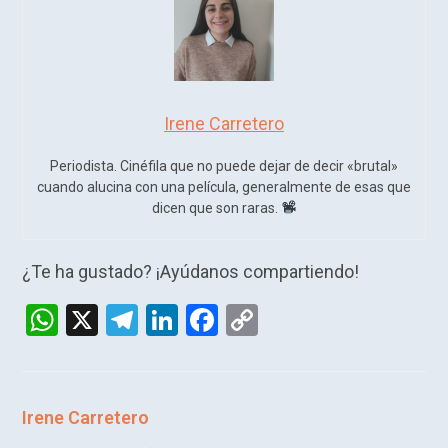
Irene Carretero
Periodista. Cinéfila que no puede dejar de decir «brutal»
cuando alucina con una película, generalmente de esas que
dicen que son raras.
¿Te ha gustado? ¡Ayúdanos compartiendo!
W
X
T
Li
F
C
h
el
n
a
o
at
e
ke
ce
py
s
gr
dI
b
Li
Irene Carretero
A
a
n
o
n