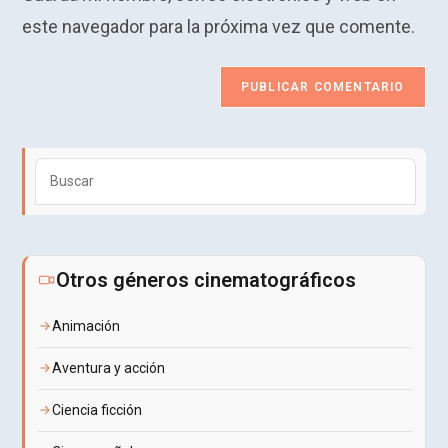
comentar
web
este navegador para la próxima vez que comente.
(opcional)
Puls
Esca
para
cerra
el
Otros géneros cinematográficos
pane
de
Animación
búsq
Aventura y acción
Ciencia ficción