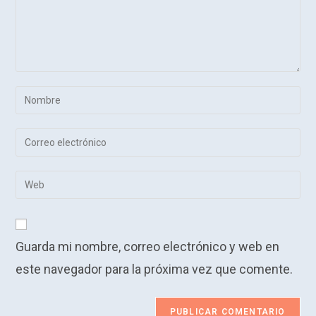
Introduce
tu
nombre
Introduce
o
tu
nombre
dirección
Introduce
de
de
la
usuario
correo
URL
para
electrónico
de
comentar
para
Guarda mi nombre, correo electrónico y web en
tu
comentar
web
este navegador para la próxima vez que comente.
(opcional)