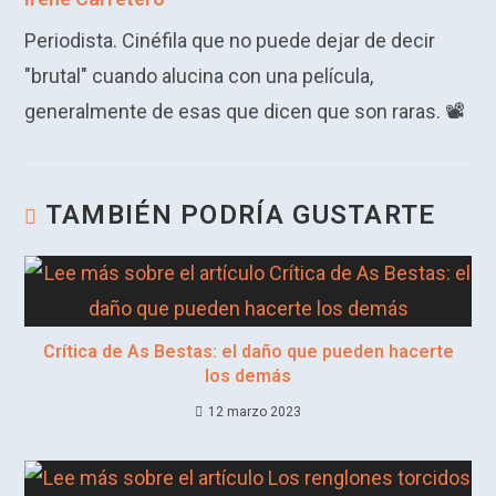
A
a
n
o
n
Periodista. Cinéfila que no puede dejar de decir
p
m
o
k
"brutal" cuando alucina con una película,
p
k
generalmente de esas que dicen que son raras. 📽️​
TAMBIÉN PODRÍA GUSTARTE
Crítica de As Bestas: el daño que pueden hacerte
los demás
12 marzo 2023