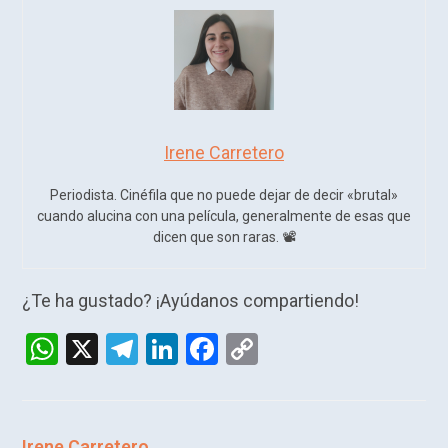
Irene Carretero
Periodista. Cinéfila que no puede dejar de decir «brutal»
cuando alucina con una película, generalmente de esas que
dicen que son raras. 📽️​
¿Te ha gustado? ¡Ayúdanos compartiendo!
W
X
T
Li
F
C
h
el
n
a
o
at
e
ke
ce
py
s
gr
dI
b
Li
Irene Carretero