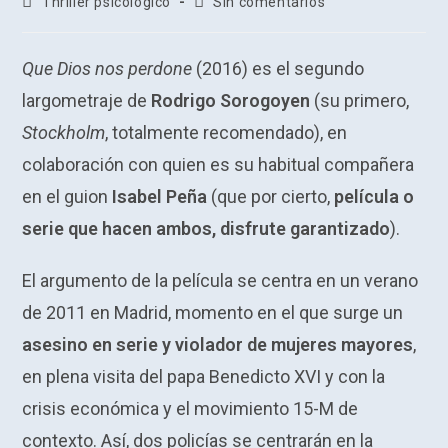
Categoría
Comentarios
Thriller psicológico
Sin comentarios
la
la
de
de
entrada:
entrada:
la
la
entrada:
entrada:
Que Dios nos perdone
(2016) es el segundo
largometraje de
Rodrigo Sorogoyen
(su primero,
Stockholm
, totalmente recomendado), en
colaboración con quien es su habitual compañera
en el guion
Isabel Peña
(que por cierto,
película o
serie que hacen ambos, disfrute garantizado
).
El argumento de la película se centra en un verano
de 2011 en Madrid, momento en el que surge un
asesino en serie y violador de mujeres mayores
,
en plena visita del papa Benedicto XVI y con la
crisis económica y el movimiento 15-M de
contexto. Así, dos policías se centrarán en la