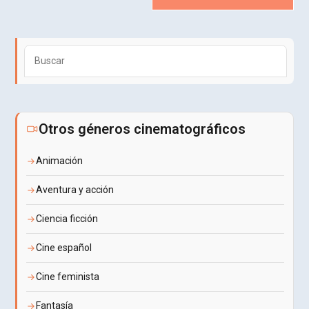
Puls
Esca
para
cerra
el
Otros géneros cinematográficos
pane
de
Animación
búsq
Aventura y acción
Ciencia ficción
Cine español
Cine feminista
Fantasía