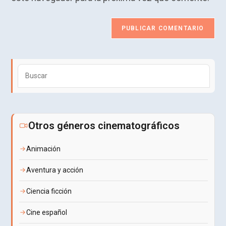
(opcional)
Puls
Esca
para
cerra
el
Otros géneros cinematográficos
pane
de
Animación
búsq
Aventura y acción
Ciencia ficción
Cine español