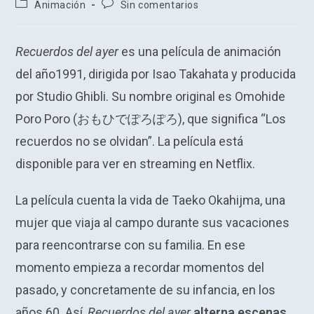
Categoría
Comentarios
Animación
Sin comentarios
la
la
de
de
entrada:
entrada:
la
la
entrada:
entrada:
Recuerdos del ayer
es una película de animación
del año1991, dirigida por Isao Takahata y
producida
por Studio Ghibli
. Su nombre original es Omohide
Poro Poro (おもひでぽろぽろ), que significa “Los
recuerdos no se olvidan”. La película está
disponible para ver en streaming en Netflix.
La película cuenta la vida de Taeko Okahijma, una
mujer que viaja al campo durante sus vacaciones
para reencontrarse con su familia. En ese
momento empieza a recordar momentos del
pasado, y concretamente de su infancia, en los
años 60. Así,
Recuerdos del ayer
alterna escenas