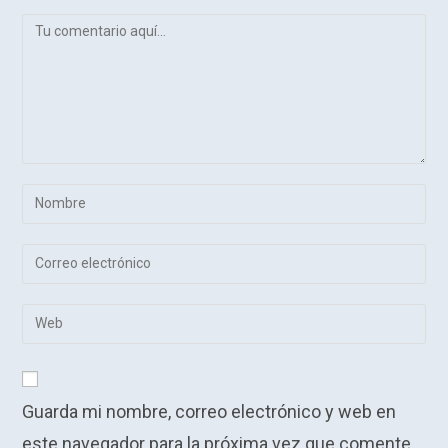
Comentario
Introduce
tu
nombre
Introduce
o
tu
nombre
dirección
Introduce
de
de
la
usuario
correo
URL
para
electrónico
de
comentar
para
Guarda mi nombre, correo electrónico y web en
tu
comentar
web
este navegador para la próxima vez que comente.