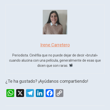
Irene Carretero
Periodista. Cinéfila que no puede dejar de decir «brutal»
cuando alucina con una película, generalmente de esas que
dicen que son raras.
¿Te ha gustado? ¡Ayúdanos compartiendo!
W
X
T
Li
F
C
h
el
n
a
o
at
e
ke
ce
py