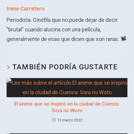
s
gr
dI
b
Li
Irene Carretero
A
a
n
o
n
Periodista. Cinéfila que no puede dejar de decir
p
m
o
k
"brutal" cuando alucina con una película,
p
k
generalmente de esas que dicen que son raras.
TAMBIÉN PODRÍA GUSTARTE
El anime que se inspiró en la ciudad de Cuenca:
Sora no Woto
13 marzo 2022