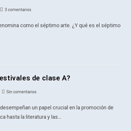
Comentarios
3 comentarios
de
la
denomina como el séptimo arte. ¿Y qué es el séptimo
entrada:
festivales de clase A?
Comentarios
Sin comentarios
de
la
s desempeñan un papel crucial en la promoción de
entrada:
a hasta la literatura y las…