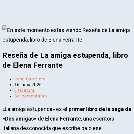
Reseña de La amiga estupenda, libro
de Elena Ferrante
Autor
Irene Carretero
de
Publicación
16 junio 2026
la
de
Categoría
Literatura
entrada:
la
de
Comentarios
Sin comentarios
entrada:
la
de
entrada:
la
«La amiga estupenda» es el
primer libro de la saga de
entrada:
«Dos amigas» de Elena Ferrante
, una escritora
italiana desconocida que escribe bajo ese