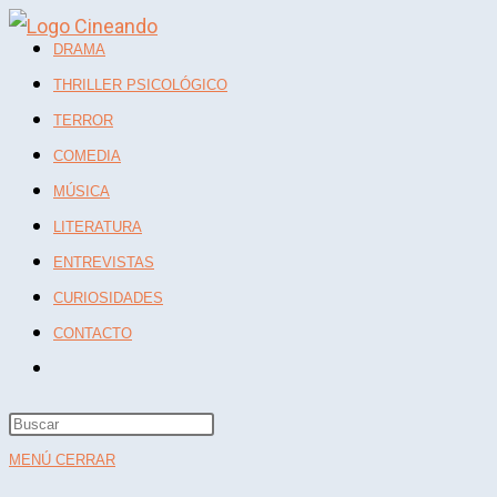
Ir
DRAMA
al
THRILLER PSICOLÓGICO
contenido
TERROR
COMEDIA
MÚSICA
LITERATURA
ENTREVISTAS
CURIOSIDADES
CONTACTO
ALTERNAR BÚSQUEDA DE LA WEB
Pulsa
Escape
MENÚ
CERRAR
para