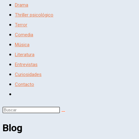
Drama
cerrar
Thriller psicológico
el
Terror
panel
Comedia
de
Música
búsqueda.
Literatura
Entrevistas
Curiosidades
Contacto
Alternar
búsqueda
Buscar
de
la
en
Blog
web
esta
web