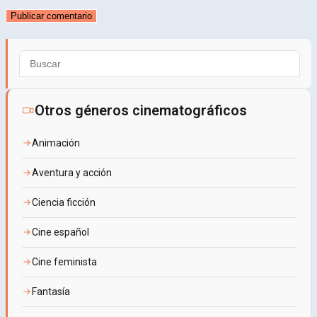
usuario
electrónico
tu
para
para
web
comentar
comentar
(opcional)
Pu
Es
pa
Otros géneros cinematográficos
cer
Animación
el
pa
Aventura y acción
de
Ciencia ficción
bú
Cine español
Cine feminista
Fantasía