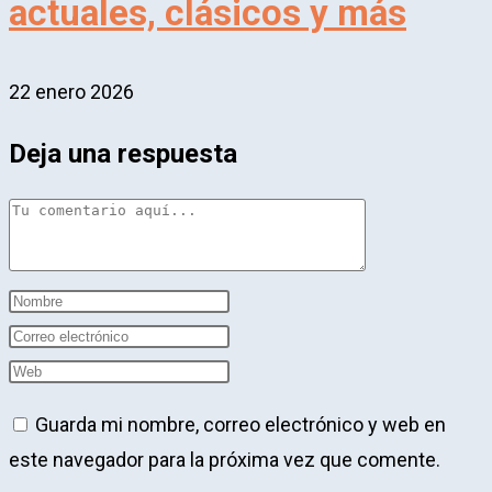
actuales, clásicos y más
22 enero 2026
Deja una respuesta
Comentario
Introduce
tu
Introduce
nombre
tu
Introduce
o
dirección
la
Guarda mi nombre, correo electrónico y web en
nombre
de
URL
este navegador para la próxima vez que comente.
de
correo
de