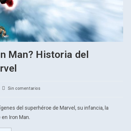
on Man? Historia del
rvel
Comentarios
Sin comentarios
de
la
entrada:
genes del superhéroe de Marvel, su infancia, la
e en Iron Man.