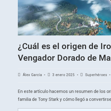
¿Cuál es el origen de Ir
Vengador Dorado de Ma
Autor
Publicación
Categoría
Álex García
3 enero 2025
Superhéroes
de
de
de
la
la
la
entrada:
entrada:
entrada:
En este artículo hacemos un resumen de los orí
familia de Tony Stark y cómo llegó a convertirs