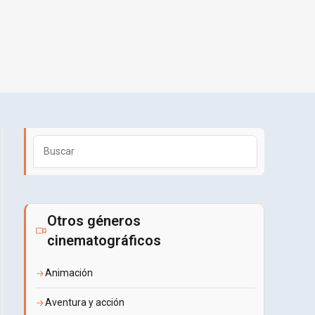
Pulsa
Escape
para
cerrar
el
Otros géneros
panel
cinematográficos
de
búsqueda.
Animación
Aventura y acción