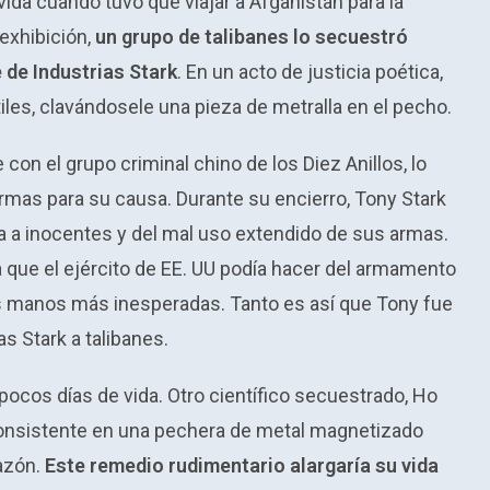
da cuando tuvo que viajar a Afganistán para la
exhibición,
un grupo de talibanes lo secuestró
de Industrias Stark
. En un acto de justicia poética,
iles, clavándosele una pieza de metralla en el pecho.
on el grupo criminal chino de los Diez Anillos, lo
mas para su causa. Durante su encierro, Tony Stark
 a inocentes y del mal uso extendido de sus armas.
a que el ejército de EE. UU podía hacer del armamento
as manos más inesperadas. Tanto es así que Tony fue
as Stark a talibanes.
pocos días de vida. Otro científico secuestrado, Ho
onsistente en una pechera de metal magnetizado
razón.
Este remedio rudimentario alargaría su vida