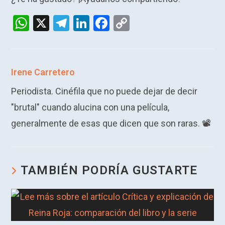
W
X
T
Li
F
C
h
el
n
a
o
at
e
ke
ce
py
s
gr
dI
b
Li
Irene Carretero
A
a
n
o
n
Periodista. Cinéfila que no puede dejar de decir
p
m
o
k
"brutal" cuando alucina con una película,
p
k
generalmente de esas que dicen que son raras. 📽️​
TAMBIÉN PODRÍA GUSTARTE