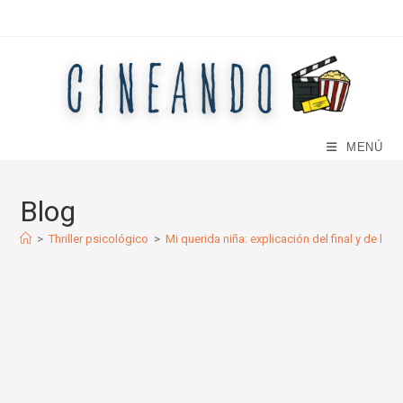
Ir
al
contenido
MENÚ
Blog
>
Thriller psicológico
>
Mi querida niña: explicación del final y de la hi