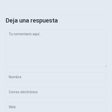
Deja una respuesta
Comentario
Introduce
tu
nombre
Introduce
o
tu
nombre
dirección
Introduce
de
de
la