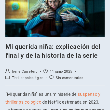
Mi querida niña: explicación del
final y de la historia de la serie
Autor
Publicación
Irene Carretero
11 junio 2025
de
de
Categoría
Comentarios
Thriller psicológico
Sin comentarios
la
la
de
de
entrada:
entrada:
la
la
entrada:
entrada:
“Mi querida niña” es una miniserie de
suspenso y
thriller psicológico
de Netflix estrenada en 2023.
La trama se centra en
Lena, una mujer que escapa