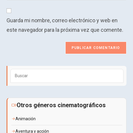
usuario
correo
URL
para
electrónico
de
comentar
para
Guarda mi nombre, correo electrónico y web en
tu
comentar
web
este navegador para la próxima vez que comente.
(opcional)
Puls
Esca
para
cerra
el
Otros géneros cinematográficos
pane
de
Animación
búsq
Aventura y acción