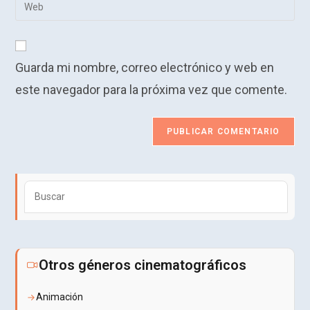
Introduce
de
de
la
usuario
correo
URL
para
electrónico
de
comentar
para
Guarda mi nombre, correo electrónico y web en
tu
comentar
web
este navegador para la próxima vez que comente.
(opcional)
Puls
Esca
para
cerra
el
Otros géneros cinematográficos
pane
de
Animación
búsq