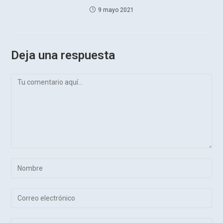
9 mayo 2021
Deja una respuesta
Comentario
Introduce
tu
nombre
Introduce
o
tu
nombre
dirección