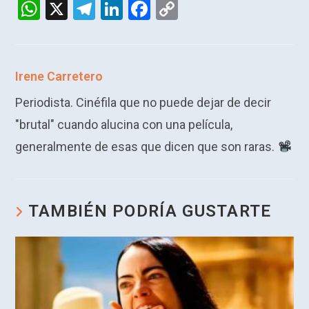
W
X
T
Li
F
C
h
el
n
a
o
at
e
ke
ce
py
s
gr
dI
b
Li
Irene Carretero
A
a
n
o
n
Periodista. Cinéfila que no puede dejar de decir
p
m
o
k
"brutal" cuando alucina con una película,
p
k
generalmente de esas que dicen que son raras.
TAMBIÉN PODRÍA GUSTARTE