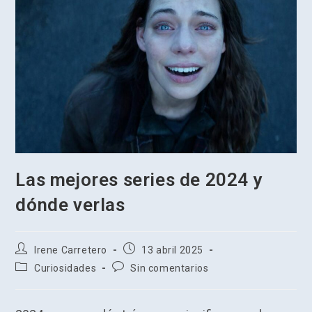
Las mejores series de 2024 y
dónde verlas
Autor
Publicación
Irene Carretero
13 abril 2025
de
de
Categoría
Comentarios
Curiosidades
Sin comentarios
la
la
de
de
entrada:
entrada:
la
la
entrada:
entrada: